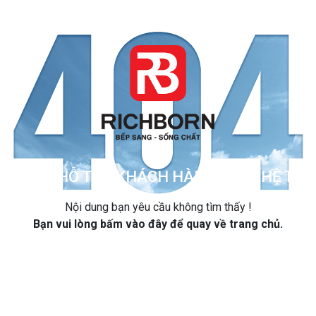
ẨM
HỖ TRỢ KHÁCH HÀNG
HỆ THỐ
Nội dung bạn yêu cầu không tìm thấy !
Bạn vui lòng
bấm vào đây
để quay về trang chủ.