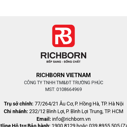
RICHBORN VIETNAM
CÔNG TY TNHH TM&ĐT TRƯỜNG PHÚC
MST: 0108664969
Trụ sở chính:
77/264/21 Âu Cơ, P. Hồng Hà, TP. Hà Nội
Chi nhánh:
232/12 Bình Lợi, P. Bình Lợi Trung, TP. HCM
Email:
info@richborn.vn
tline Hỗ trợ Bảo hành:
1900 8129 hoặc 039 8955 505 (Za