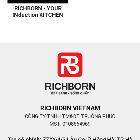
RICHBORN - YOUR
INduction KITCHEN
RICHBORN VIETNAM
CÔNG TY TNHH TM&ĐT TRƯỜNG PHÚC
MST: 0108664969
Trụ sở chính:
77/264/21 Âu Cơ, P. Hồng Hà, TP. Hà