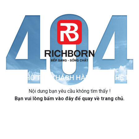
ẨM
HỖ TRỢ KHÁCH HÀNG
HỆ THỐ
Nội dung bạn yêu cầu không tìm thấy !
Bạn vui lòng
bấm vào đây
để quay về trang chủ.