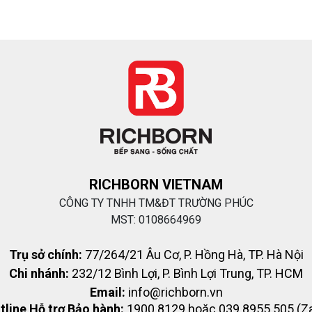
RICHBORN VIETNAM
CÔNG TY TNHH TM&ĐT TRƯỜNG PHÚC
MST: 0108664969
Trụ sở chính:
77/264/21 Âu Cơ, P. Hồng Hà, TP. Hà Nội
Chi nhánh:
232/12 Bình Lợi, P. Bình Lợi Trung, TP. HCM
Email:
info@richborn.vn
tline Hỗ trợ Bảo hành:
1900 8129 hoặc 039 8955 505 (Za