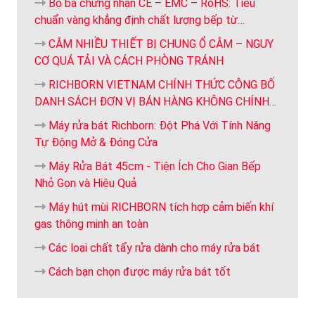
Bộ ba chứng nhận CE – EMC – RoHS: Tiêu
chuẩn vàng khẳng định chất lượng bếp từ
Richborn
CẮM NHIỀU THIẾT BỊ CHUNG Ổ CẮM – NGUY
CƠ QUÁ TẢI VÀ CÁCH PHÒNG TRÁNH
RICHBORN VIETNAM CHÍNH THỨC CÔNG BỐ
DANH SÁCH ĐƠN VỊ BÁN HÀNG KHÔNG CHÍNH
HÃNG
Máy rửa bát Richborn: Đột Phá Với Tính Năng
Tự Động Mở & Đóng Cửa
Máy Rửa Bát 45cm - Tiện Ích Cho Gian Bếp
Nhỏ Gọn và Hiệu Quả
Máy hút mùi RICHBORN tích hợp cảm biến khí
gas thông minh an toàn
Các loại chất tẩy rửa dành cho máy rửa bát
Cách bạn chọn được máy rửa bát tốt