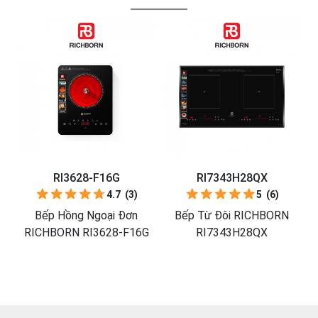
RI3628-F16G
RI7343H28QX
RI595
4.7
(3)
5
(6)
ếp Hồng Ngoại Đơn
Bếp Từ Đôi RICHBORN
Bếp Từ
HBORN RI3628-F16G
RI7343H28QX
RI595