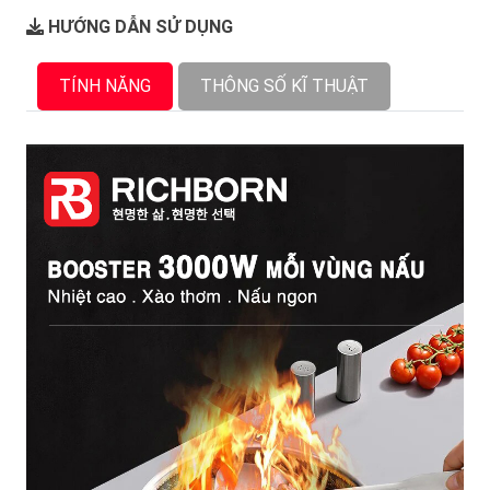
HƯỚNG DẪN SỬ DỤNG
TÍNH NĂNG
THÔNG SỐ KĨ THUẬT