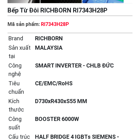
Bếp Từ Đôi RICHBORN RI7343H28P
Mã sản phẩm:
RI7343H28P
Brand
RICHBORN
Sản xuất
MALAYSIA
tại
Công
SMART INVERTER - CHLB ĐỨC
nghệ
Tiêu
CE/EMC/RoHS
chuẩn
Kích
D730xR430xS55 MM
thước
Công
BOOSTER 6000W
suất
Cấu trúc
HALF BRIDGE 4 IGBTs SIEMENS -