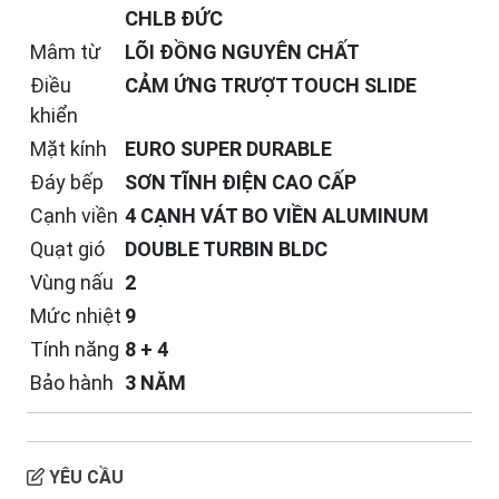
CHLB ĐỨC
Mâm từ
LÕI ĐỒNG NGUYÊN CHẤT
Điều
CẢM ỨNG TRƯỢT TOUCH SLIDE
khiển
Mặt kính
EURO SUPER DURABLE
Đáy bếp
SƠN TĨNH ĐIỆN CAO CẤP
Cạnh viền
4 CẠNH VÁT BO VIỀN ALUMINUM
Quạt gió
DOUBLE TURBIN BLDC
Vùng nấu
2
Mức nhiệt
9
Tính năng
8 + 4
Bảo hành
3 NĂM
YÊU CẦU